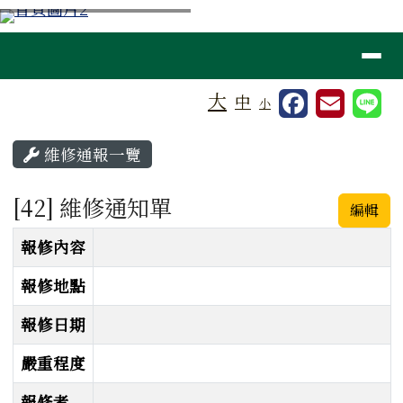
桃園市大溪區仁善國小
跳至主內容區
導覽列
⏸
工具列
大
中
小
頁尾區域
主內容區域
維修通報一覽
[42] 維修通知單
編輯
維修通知單
報修內容
報修地點
報修日期
嚴重程度
報修者