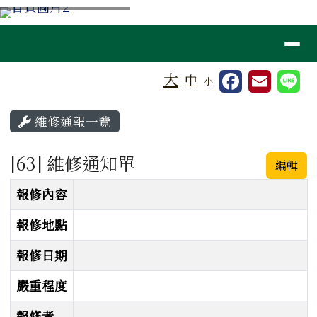
桃園市大溪區仁善國小
跳至主內容區
導覽列
⏸
工具列
大
中
小
頁尾區域
主內容區域
維修通報一覽
[63] 維修通知單
編輯
維修通知單
報修內容
報修地點
報修日期
嚴重程度
報修者